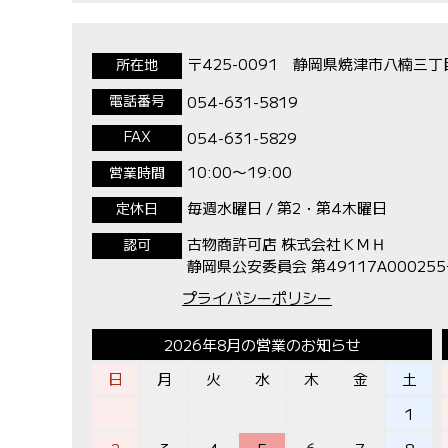
〒425-0091 静岡県焼津市八楠三丁
所在地
電話番号
054-631-5819
FAX
054-631-5829
10:00〜19:00
営業時間
毎週水曜日 / 第2・第4木曜日
定休日
古物商許可店 株式会社ＫＭＨ
認可
静岡県公安委員会 第49117A00025
プライバシーポリシー
2026年8月の営業のお知らせ
日
月
火
水
木
金
土
1