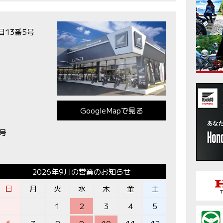
目13番5号
GoogleMapで見る
5号
2026年9月の営業のお知らせ
日
月
火
水
木
金
土
1
2
3
4
5